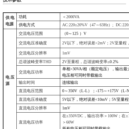
功耗
＜2000VA
供电
电源
供电方式
AC:220
±20%V（47～63Hz）; DC:220
交流电压范围
（0～125 ）V
交流电压准确度
2V
以下，绝对误差<2mV；2V至量程，
交流电压分辨率
1mV
总谐波畸变率THD
2
V
至量程，总谐波畸变率
≤0.2%
单相>30VA/相（额定电压），输出最
交流电压功率
电压相可同时带载输出
电压
输出时间
连续输出
源
直流电压范围
0
～350V（L-L）；-175～+175V（L-
直流电压准确度
5V
以下，绝对误差<10mV；5V至量程
直流电压分辨率
1mV
在±350VDC，输出功率＞100W；在±
直流电压功率
＞60W
所有电压相可同时带载输出