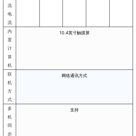
流
电
流
内
10.4
英寸触摸屏
置
计
算
机
联
网络通讯方式
机
方
式
多
支持
机
同
步