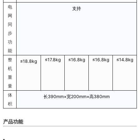
电
支持
网
同
步
功
能
整
≤17.8kg
≤16.8kg
≤16.8kg
≤14.8kg
≤18.8kg
机
重
量
体
长390mm×宽200mm×高380mm
积
产品功能