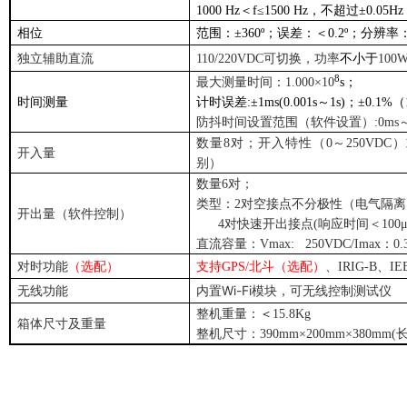
1000 Hz
＜f≤1500 Hz，不超过±0.05Hz
相位
范围：±360º；误差：＜0.2º；分辨率：0
独立辅助直流
110/220VDC
可切换，功率
不小于
100
8
最大测量时间：1.000×10
s
；
时间测量
计时误差:±1ms(0.001s～1s)；±0.1%（1
防抖时间设置范围（软件设置）:0ms～
数量8对；开入特性（0～250VD
开入量
别）
数量6对；
类型：2对空接点不分极性（电气隔离
开出量（软件控制）
4
对快速开出接点(响应时间＜100μs
直流容量：Vmax: 250VDC/Imax：0.
对时功能
（选配）
支持GPS/北斗（选配）
、IRIG-B、IE
Wi-Fi
无线功能
内置
模块，可无线控制测试仪
整机重量：
＜
15.8Kg
箱体尺寸及重量
整机尺寸：390mm×200mm×380mm(