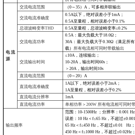
交流电流范围
（0～35）A，可多相并联输出
0.5A
以下，绝对误差小于1mA；
交流电流准确度
0.5A
至量程，相对误差小于0.1%
总谐波畸变率THD
0.5A
至量程，总谐波畸变率≤0.2%
0.5A
：最大负载大于18.0Ω；
交流电流功率
30A
：最大负载大于0.30Ω（满足所有
载）
所有电流相可同时带载输出
电流
≤10A，连续输出；
源
交流输出时间
10-20A
，输出时间60s；
＞
20A
，输出时间10s
直流电流范围
（0～20）A
1A
以下，绝对误差小于2mA；
直流电流准确度
1A
至量程，相对误差小于0.2%
直流电流分辨率
1mA
直流电流功率
单相功率＞200W 所有电流相可同时
范围：10-1500Hz ；分辨率：0.001 Hz
误差：10 Hz＜f≤65 Hz，不超过±0.001
输出频率
65 Hz
＜f≤450 Hz，不超过±0.01 Hz
450 Hz
＜f≤1000 Hz，不超过±0.02Hz