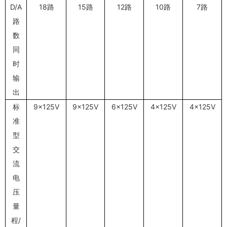
D/A
18路
15路
12路
10路
7路
路
数
同
时
输
出
标
9×125V
9×125V
6×125V
4×125V
4×125V
准
型
交
流
电
压
量
程/