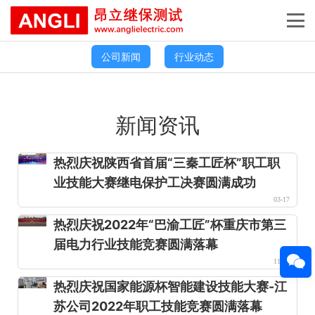
公司新闻
行业动态
新闻资讯
热烈庆祝陕西省首届“三秦工匠杯”职工职
业技能大赛继电保护工决赛圆满成功
03-17
热烈庆祝2022年“巴渝工匠”杯重庆市第三
届电力行业技能竞赛圆满落幕
11-07
热烈庆祝国家能源杯智能建设技能大赛-江
苏公司2022年职工技能竞赛圆满落幕