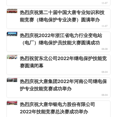
11-07
热烈庆祝第二十届中国大唐专业知识和技
能竞赛（继电保护专业决赛）圆满举办
11-07
热烈庆祝2022年浙江省电力行业变电站
（电厂）继电保护员技能大赛圆满成功
08-08
热烈祝贺东北公司2022年继电保护技能竞
赛圆满闭幕
08-04
热烈庆祝大唐集团2022年河南公司继电保
护专业技能竞赛成功举办
08-04
热烈庆祝大唐华银电力股份有限公司
2022年技能竞赛总决赛成功举办