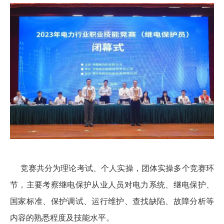
竞赛共分为理论考试、个人实操，团体实操多个竞赛环
节，主要考察
继电保护
从业人员对电力系统、
继电保护
、
国家标准、保护调试、运行维护、查找缺陷、故障分析等
内容的熟悉程度及技能水平。