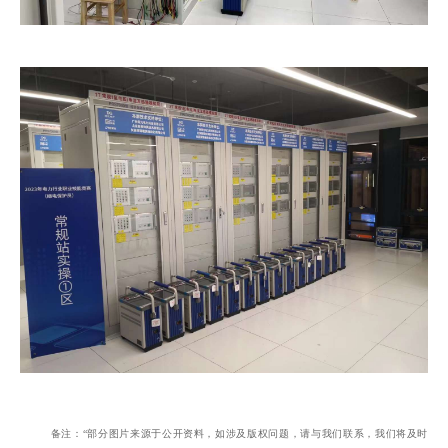
备注：“部分图片来源于公开资料，如涉及版权问题，请与我们联系，我们将及时